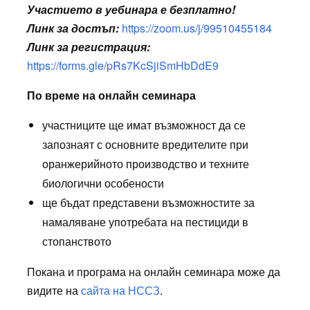
Участието в уебинара е безплатно!
Линк за достъп:
https://zoom.us/j/99510455184
Линк за регистрация:
https://forms.gle/pRs7KcSjiSmHbDdE9
По време на онлайн семинара
участниците ще имат възможност да се
запознаят с основните вредителите при
оранжерийното производство и техните
биологични особености
ще бъдат представени възможностите за
намаляване употребата на пестициди в
стопанството
Покана и програма на онлайн семинара може да
видите на
сайта на НССЗ
.