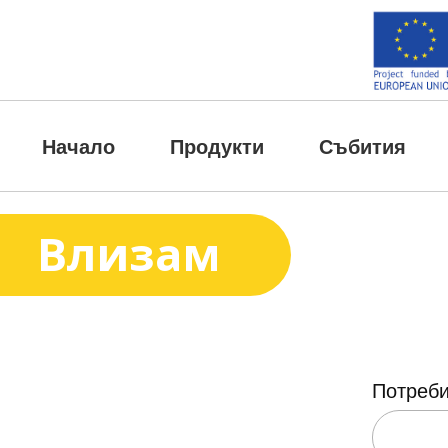
Напред
към
съдържанието
Начало
Продукти
Събития
Влизам
Потреб