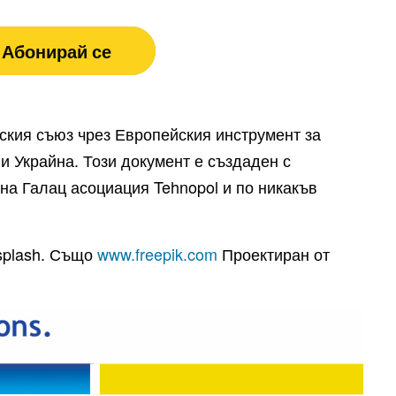
кия съюз чрез Европейския инструмент за
и Украйна. Този документ е създаден с
на Галац асоциация Tehnopol и по никакъв
nsplash. Също
www.freepik.com
Проектиран от