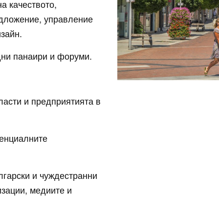
а качеството,
едложение, управление
зайн.
ни панаири и форуми.
ласти и предприятията в
тенциалните
лгарски и чуждестранни
изации, медиите и