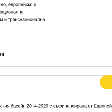
лно, европейско и
национално
ъм и транснационална
19
кия басейн 2014-2020 е съфинансирана от Европейс