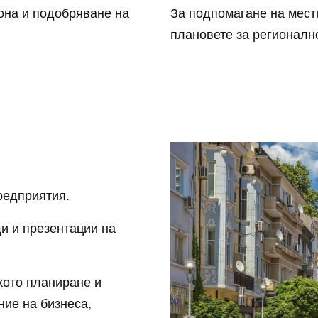
она и подобряване на
За подпомагане на мест
плановете за регионалн
редприятия.
и и презентации на
ското планиране и
ние на бизнеса,